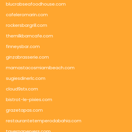
blucrabseafoodhouse.com
cafeleromarin.com
rockersbargrill.com
themilkbarncafe.com
finneysbar.com
ginzabrasserie.com
mamastacosmiamibeach.com
sugiesdinerlc.com
cloud9stx.com
bistrot-le-pixies.com
grazetapas.com
restaurantetemperodabahia.com
tavernapervers.com