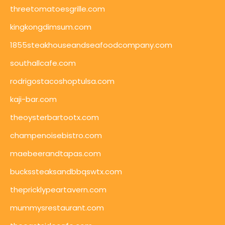
threetomatoesgrille.com
kingkongdimsum.com
1855steakhouseandseafoodcompany.com
southallcafe.com
rodrigostacoshoptulsa.com
kaji-bar.com
theoysterbartootx.com
champenoisebistro.com
maebeerandtapas.com
buckssteaksandbbqswtx.com
thepricklypeartavern.com
mummysrestaurant.com