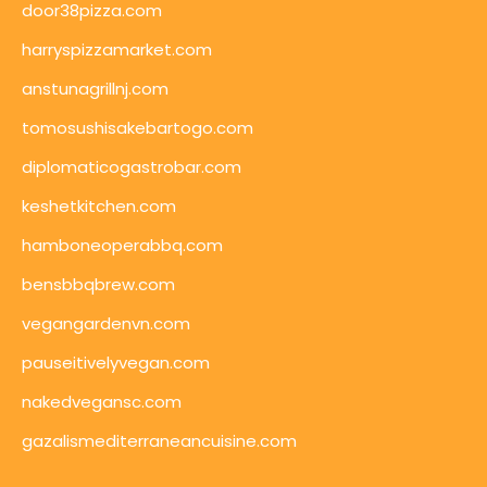
door38pizza.com
harryspizzamarket.com
anstunagrillnj.com
tomosushisakebartogo.com
diplomaticogastrobar.com
keshetkitchen.com
hamboneoperabbq.com
bensbbqbrew.com
vegangardenvn.com
pauseitivelyvegan.com
nakedvegansc.com
gazalismediterraneancuisine.com