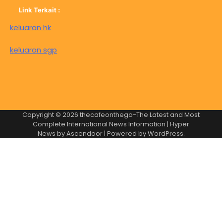
Link Terkait :
keluaran hk
keluaran sgp
Copyright © 2026
thecafeonthego-The Latest and Most
Complete International News Information
| Hyper
News by
Ascendoor
| Powered by
WordPress
.