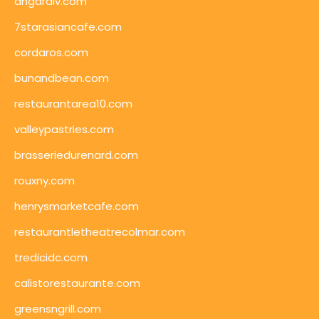
angaralv.com
7starasiancafe.com
cordaros.com
bunandbean.com
restaurantarea10.com
valleypastries.com
brasseriedurenard.com
rouxny.com
henrysmarketcafe.com
restaurantletheatrecolmar.com
tredicidc.com
calistorestaurante.com
greensngrill.com