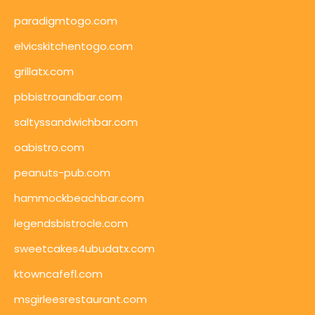
paradigmtogo.com
elvicskitchentogo.com
grillatx.com
pbbistroandbar.com
saltyssandwichbar.com
oabistro.com
peanuts-pub.com
hammockbeachbar.com
legendsbistrocle.com
sweetcakes4ubudatx.com
ktowncafefl.com
msgirleesrestaurant.com