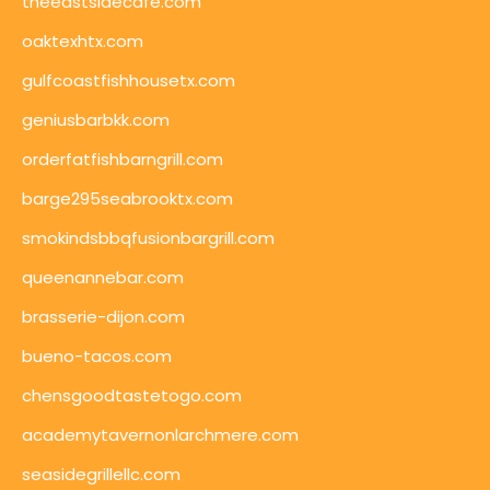
theeastsidecafe.com
oaktexhtx.com
gulfcoastfishhousetx.com
geniusbarbkk.com
orderfatfishbarngrill.com
barge295seabrooktx.com
smokindsbbqfusionbargrill.com
queenannebar.com
brasserie-dijon.com
bueno-tacos.com
chensgoodtastetogo.com
academytavernonlarchmere.com
seasidegrillellc.com