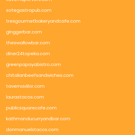
sotegastropub.com
tresgourmetbakeryandcafe.com
ginggerbar.com
theswallowbar.com
diner24topeka.com
greenpapayabistro.com
chitalianbeefsandwiches.com
tavernaviilor.com
laurastacos.com
publicsquarecafe.com
kathmanducurryandbar.com
donmanuelstacos.com