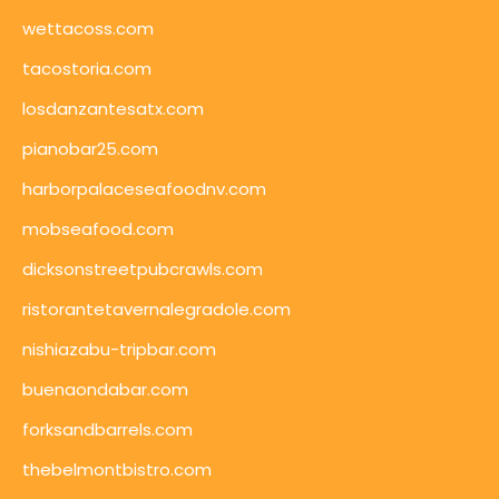
wettacoss.com
tacostoria.com
losdanzantesatx.com
pianobar25.com
harborpalaceseafoodnv.com
mobseafood.com
dicksonstreetpubcrawls.com
ristorantetavernalegradole.com
nishiazabu-tripbar.com
buenaondabar.com
forksandbarrels.com
thebelmontbistro.com