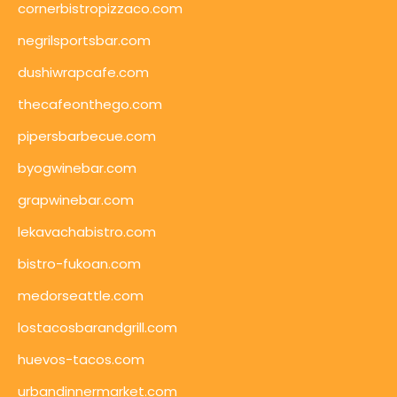
cornerbistropizzaco.com
negrilsportsbar.com
dushiwrapcafe.com
thecafeonthego.com
pipersbarbecue.com
byogwinebar.com
grapwinebar.com
lekavachabistro.com
bistro-fukoan.com
medorseattle.com
lostacosbarandgrill.com
huevos-tacos.com
urbandinnermarket.com