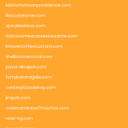
kebbehafricanprovidence.com
lilaccatersme.com
speckleddoor.com
riobravomexicanrestaurante.com
brewercoffeecustard.com
shelbournesocial.com
pizza-dinapoli.com
fortybarandgrille.com
contespizzadelray.com
jinxpdx.com
ordercarnitasel7machos.com
reve-sg.com