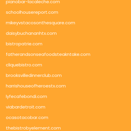
pianobar-lacaleche.com
schoolhousereport.com
mikeyvstacosonthesquare.com
daisybuchananhtx.com
bistropatrie.com
fatherandsonseafoodsteakntake.com
cliquebistro.com
brooksvilledinnerclub.com
harrishouseofheroestx.com
lyfecafebondi.com
viabardetroit.com
ocasotacobar.com
thebistrobyelement.com